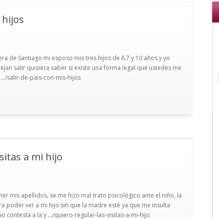
 hijos
era de Santiago mi esposo mis tres hijos de 6,7 y 10 años y yo
ejan salir quisiera saber si existe una forma legal que ustedes me
../salir-de-pais-con-mis-hijos
sitas a mi hijo
er mis apellidos, se me hizo mal trato psicológico ante el niño, la
 poder ver a mi hijo sin que la madre esté ya que me insulta
contesta a la y .../quiero-regular-las-visitas-a-mi-hijo