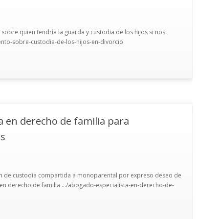
bre quien tendría la guarda y custodia de los hijos si nos
nto-sobre-custodia-de-los-hijos-en-divorcio
a en derecho de familia para
as
men de custodia compartida a monoparental por expreso deseo de
 en derecho de familia .../abogado-especialista-en-derecho-de-