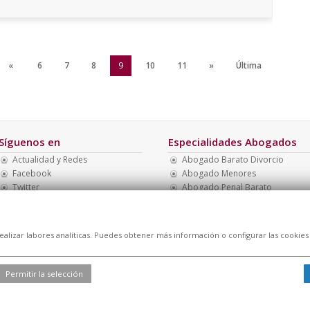
«
6
7
8
9
10
11
»
Última
Síguenos en
Especialidades Abogados
Actualidad y Redes
Abogado Barato Divorcio
Facebook
Abogado Menores
Twitter
Abogado Penal Barato
Linkedin
Abogado Monitorio
Abogado Presupuesto Barato
Abogados Familia
realizar labores analíticas. Puedes obtener más información o configurar las cookies
Permitir la selección
l
|
Cookies
| Todos los derechos