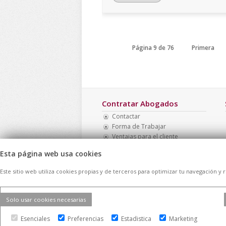
Página 9 de 76
Primera
Contratar Abogados
Contactar
Forma de Trabajar
Ventajas para el cliente
Opinión de los clientes
Esta página web usa cookies
Mapa Web
Directorio de casos
Este sitio web utiliza cookies propias y de terceros para optimizar tu navegación y 
Solo usar cookies necesarias
© 2026 -
Contratar Abogados.
|
Aviso Lega
Esenciales
Preferencias
reservados
Estadistica
Marketing