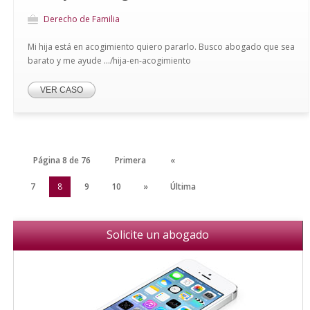
Derecho de Familia
Mi hija está en acogimiento quiero pararlo. Busco abogado que sea
barato y me ayude .../hija-en-acogimiento
VER CASO
Página 8 de 76
Primera
«
6
7
8
9
10
»
Última
Solicite un abogado