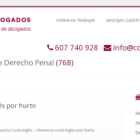
FORMA DE TRABAJAR
VENTAJAS CLIENTE
607 740 928
info@c
de Derecho Penal
(768)
és por hurto
De
De
uncia Corte Inglés .../denuncia-corte-ingles-por-hurto
De