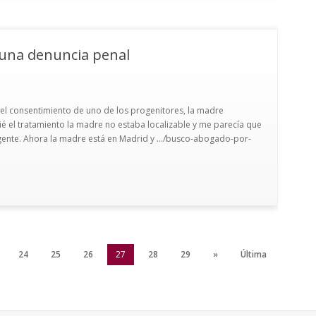
una denuncia penal
er el consentimiento de uno de los progenitores, la madre
é el tratamiento la madre no estaba localizable y me parecía que
gente. Ahora la madre está en Madrid y .../busco-abogado-por-
24
25
26
27
28
29
»
Última