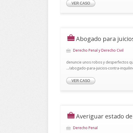
VER CASO
Abogado para juicios
Derecho Penal y Derecho Civil
denuncie unos robos y desperfectos que
.../abogado-para-juicios-contra-inquili
VER CASO
Averiguar estado de
Derecho Penal