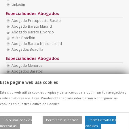
Linkedin
Especialidades Abogados
Abogado Presupuesto Barato
Abogado Barato Madrid
Abogado Barato Divorcio
Multa Botellón
Abogado Barato Nacionalidad
Abogados Boadilla
Especialidades Abogados
Abogado Menores
Abogados Baratos
Abogado Penal Barato
Esta página web usa cookies
Abogado Presupuesto Económico
Abogados Baratos Madrid
Este sitio web utiliza cookies propias y de terceros para optimizar tu navegación y
Multa Drogotest
realizar labores analíticas. Puedes obtener más información o configurar las
cookies en nuestra Política de Cookies.
© 2026 -
Contratar Abogados.
|
Aviso Legal
|
Cookies
| Todos los
Solo usar cookies
Permitir la selección
Permitir todas las
derechos reservados
necesarias
cookies