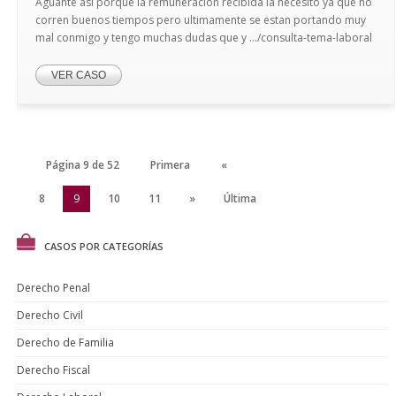
Aguante asi porque la remuneracion recibida la necesito ya que no
corren buenos tiempos pero ultimamente se estan portando muy
mal conmigo y tengo muchas dudas que y .../consulta-tema-laboral
VER CASO
Página 9 de 52
Primera
«
7
8
9
10
11
»
Última
CASOS POR CATEGORÍAS
Derecho Penal
Derecho Civil
Derecho de Familia
Derecho Fiscal