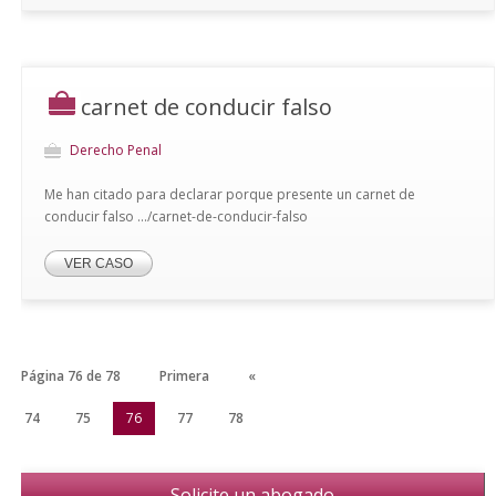
carnet de conducir falso
Derecho Penal
Me han citado para declarar porque presente un carnet de
conducir falso .../carnet-de-conducir-falso
VER CASO
Página 76 de 78
Primera
«
74
75
76
77
78
Solicite un abogado