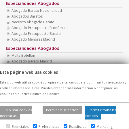
Especialidades Abogados
Abogado Barato Nacionalidad
Abogados Baratos
Necesito Abogado Barato
Abogado Presupuesto Económico
Abogado Presupuesto Barato
Abogado Menores Madrid
Especialidades Abogados
Multa Botellón
Abogado Barato Madrid
Abogado Barato
Esta página web usa cookies
Multa Drogotest
Abogados Económicos
Este sitio web utiliza cookies propias y de terceros para optimizar tu navegación y
Abogados Familia
realizar labores analíticas. Puedes obtener más información o configurar las
cookies en nuestra Política de Cookies.
© 2026 -
Contratar Abogados.
|
Aviso Legal
|
Cookies
| Todos los
Solo usar cookies
Permitir la selección
Permitir todas las
derechos reservados
necesarias
cookies
Esenciales
Preferencias
Estadistica
Marketing