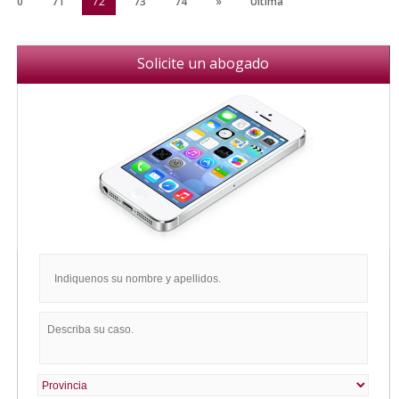
70
71
72
73
74
»
Última
Solicite un abogado