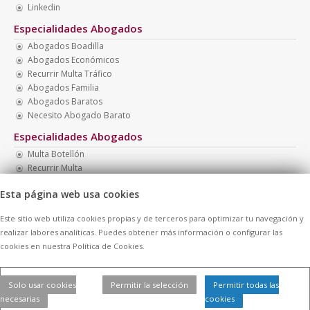
Linkedin
Especialidades Abogados
Abogados Boadilla
Abogados Económicos
Recurrir Multa Tráfico
Abogados Familia
Abogados Baratos
Necesito Abogado Barato
Especialidades Abogados
Multa Botellón
Recurrir Multa
Abogado Penal Barato
Esta página web usa cookies
Abogado Barato Divorcio
Abogado Barato Nacionalidad
Este sitio web utiliza cookies propias y de terceros para optimizar tu navegación y
Abogado Presupuesto Barato
realizar labores analíticas. Puedes obtener más información o configurar las
cookies en nuestra Política de Cookies.
© 2026 -
Contratar Abogados.
|
Aviso Legal
|
Cookies
| Todos los
Solo usar cookies
Permitir la selección
Permitir todas las
derechos reservados
necesarias
cookies