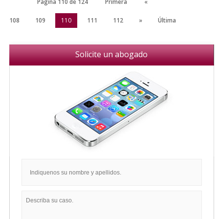
Página 110 de 124
Primera
«
108
109
110
111
112
»
Última
Solicite un abogado