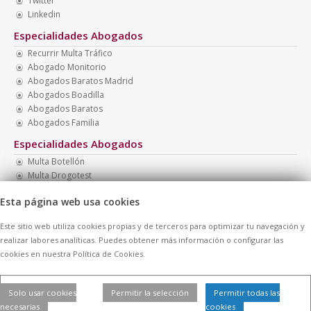
Twitter
Linkedin
Especialidades Abogados
Recurrir Multa Tráfico
Abogado Monitorio
Abogados Baratos Madrid
Abogados Boadilla
Abogados Baratos
Abogados Familia
Especialidades Abogados
Multa Botellón
Multa Drogotest
Abogado Presupuesto Barato
Esta página web usa cookies
Abogado Menores Madrid
Recurrir Multa
Este sitio web utiliza cookies propias y de terceros para optimizar tu navegación y
Abogado Presupuesto Económico
realizar labores analíticas. Puedes obtener más información o configurar las
cookies en nuestra Política de Cookies.
© 2026 -
Contratar Abogados.
|
Aviso Legal
|
Cookies
| Todos los
Solo usar cookies
Permitir la selección
Permitir todas las
derechos reservados
necesarias
cookies