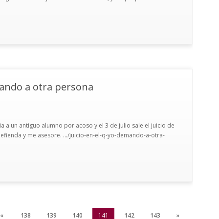
mando a otra persona
a un antiguo alumno por acoso y el 3 de julio sale el juicio de
efienda y me asesore. .../juicio-en-el-q-yo-demando-a-otra-
«
138
139
140
141
142
143
»