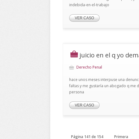
indebida-en-el-trabajo
VER CASO
juicio en el q yo de
Derecho Penal
hace unos meses interpuse una denuncia 
faltas y me gustaría un abogado q me d
persona
VER CASO
Página 141 de 154
Primera