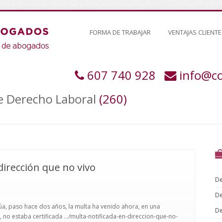
FORMA DE TRABAJAR
VENTAJAS CLIENTE
607 740 928
info@c
de Derecho Laboral
(260)
dirección que no vivo
De
De
rúa, paso hace dos años, la multa ha venido ahora, en una
De
 no estaba certificada .../multa-notificada-en-direccion-que-no-