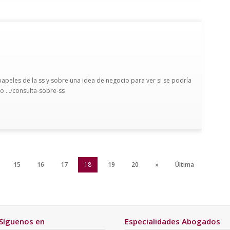
apeles de la ss y sobre una idea de negocio para ver si se podría
o .../consulta-sobre-ss
15
16
17
18
19
20
»
Última
Síguenos en
Especialidades Abogados