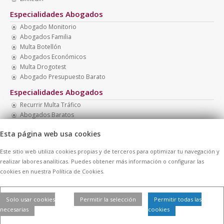
Especialidades Abogados
Abogado Monitorio
Abogados Familia
Multa Botellón
Abogados Económicos
Multa Drogotest
Abogado Presupuesto Barato
Especialidades Abogados
Recurrir Multa Tráfico
Abogados Baratos
Abogado Barato
Esta página web usa cookies
Abogado Barato Divorcio
Abogado Barato Madrid
Este sitio web utiliza cookies propias y de terceros para optimizar tu navegación y
Abogado Menores
realizar labores analíticas. Puedes obtener más información o configurar las
cookies en nuestra Política de Cookies.
© 2026 -
Contratar Abogados.
|
Aviso Legal
|
Cookies
| Todos los
Solo usar cookies
Permitir la selección
Permitir todas las
derechos reservados
necesarias
cookies