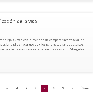
cación de la visa
 me dirijo a usted con la intención de comparar información de
a posibilidad de hacer uso de ellos para gestionar dos asuntos.
e inmigración y asesoramiento de compra y venta y .../abogado-
«
4
5
6
7
8
9
»
Última