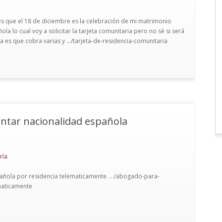
es que el 18 de diciembre es la celebración de mi matrimonio
la lo cual voy a solicitar la tarjeta comunitaria pero no sé si será
a es que cobra varias y .../tarjeta-de-residencia-comunitaria
ntar nacionalidad española
ría
pañola por residencia telematicamente. .../abogado-para-
maticamente