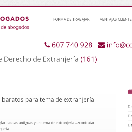
FORMA DE TRABAJAR
VENTAJAS CLIENTE
607 740 928
info@c
de Derecho de Extranjería
(161)
baratos para tema de extranjería
De
De
r causas antiguas y un tema de extranjería .../contratar-
De
jeria