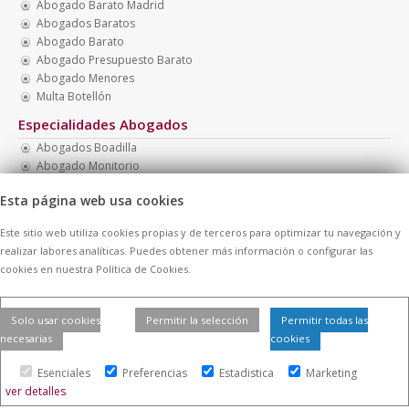
Abogado Barato Madrid
Abogados Baratos
Abogado Barato
Abogado Presupuesto Barato
Abogado Menores
Multa Botellón
Especialidades Abogados
Abogados Boadilla
Abogado Monitorio
Necesito Abogado Barato
Esta página web usa cookies
Abogados Multas
Abogados Económicos
Este sitio web utiliza cookies propias y de terceros para optimizar tu navegación y
Abogado Barato Nacionalidad
realizar labores analíticas. Puedes obtener más información o configurar las
cookies en nuestra Política de Cookies.
© 2026 -
Contratar Abogados.
|
Aviso Legal
|
Cookies
| Todos los
Solo usar cookies
Permitir la selección
Permitir todas las
derechos reservados
necesarias
cookies
Esenciales
Preferencias
Estadistica
Marketing
ver detalles