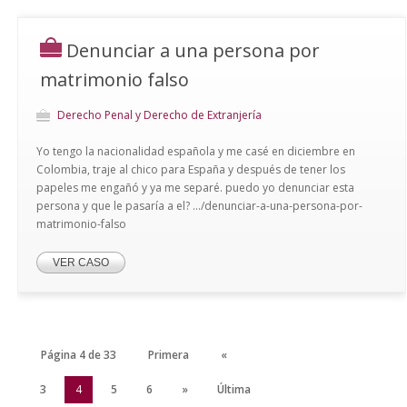
Denunciar a una persona por
matrimonio falso
Derecho Penal y Derecho de Extranjería
Yo tengo la nacionalidad española y me casé en diciembre en
Colombia, traje al chico para España y después de tener los
papeles me engañó y ya me separé. puedo yo denunciar esta
persona y que le pasaría a el? .../denunciar-a-una-persona-por-
matrimonio-falso
VER CASO
Página 4 de 33
Primera
«
2
3
4
5
6
»
Última