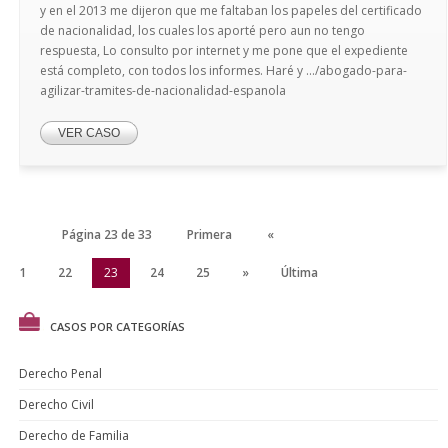
y en el 2013 me dijeron que me faltaban los papeles del certificado
de nacionalidad, los cuales los aporté pero aun no tengo
respuesta, Lo consulto por internet y me pone que el expediente
está completo, con todos los informes. Haré y .../abogado-para-
agilizar-tramites-de-nacionalidad-espanola
VER CASO
Página 23 de 33
Primera
«
21
22
23
24
25
»
Última
CASOS POR CATEGORÍAS
Derecho Penal
Derecho Civil
Derecho de Familia