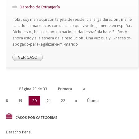
Derecho de Extranjería
hola , soy marroquí con tarjeta de residencia larga duración , me he
casado en marruecos con un chico que vive ilegalmente en españa .
Dicho esto , he solicitado la nacionalidad española hace 3 años y
ahora estoy a la espera de la resolución . Una vez que y .../necesito-
abogado-para-legalizar-a-mi-marido
VER CASO
Página 20 de 33
Primera
«
18
19
20
21
22
»
Última
CASOS POR CATEGORÍAS
Derecho Penal