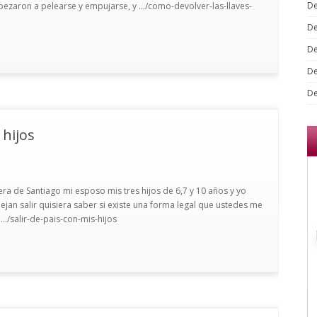
De
ezaron a pelearse y empujarse, y .../como-devolver-las-llaves-
De
De
De
De
 hijos
era de Santiago mi esposo mis tres hijos de 6,7 y 10 años y yo
ejan salir quisiera saber si existe una forma legal que ustedes me
../salir-de-pais-con-mis-hijos