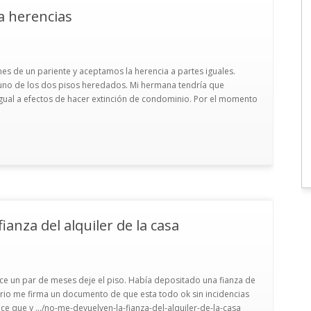
a herencias
s de un pariente y aceptamos la herencia a partes iguales.
o de los dos pisos heredados. Mi hermana tendría que
gual a efectos de hacer extinción de condominio. Por el momento
ianza del alquiler de la casa
hace un par de meses deje el piso. Había depositado una fianza de
tario me firma un documento de que esta todo ok sin incidencias
dice que y .../no-me-devuelven-la-fianza-del-alquiler-de-la-casa