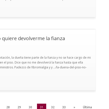
 quiere devolverme la fianza
ación, la dueña tiene parte de la fianza y no se hace cargo de mi
n el piso. Dice que no me devolverá la fianza hasta que ella
inistros. Padezco de fibromialgia y y .../la-duena-del-piso-no-
28
29
30
31
32
33
»
Última