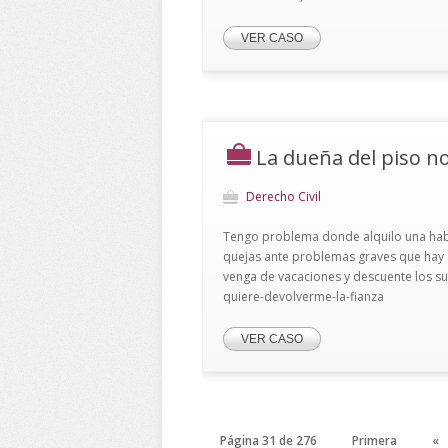
VER CASO
La dueña del piso no
Derecho Civil
Tengo problema donde alquilo una habit
quejas ante problemas graves que hay e
venga de vacaciones y descuente los sum
quiere-devolverme-la-fianza
VER CASO
Página 31 de 276
Primera
«