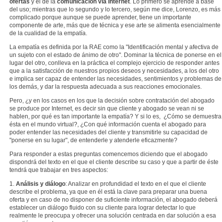
ofertas
y el de la
comunicación vía Internet
. Lo primero se aprende a base
del uso; mientras que lo segundo y lo tercero, según me dice, Lorenzo, es más
complicado porque aunque se puede aprender, tiene un importante
componente de arte, más que de técnica y ese arte se alimenta esencialmente
de la cualidad de la empatía.
La empatía es definida por la RAE como la "Identificación mental y afectiva de
un sujeto con el estado de ánimo de otro". Dominar la técnica de ponerse en el
lugar del otro, conlleva en la práctica el complejo ejercicio de responder antes
que a la satisfacción de nuestros propios deseos y necesidades, a los del otro
e implica ser capaz de entender las necesidades, sentimientos y problemas de
los demás, y dar la respuesta adecuada a sus reacciones emocionales.
Pero, ¿y en los casos en los que la decisión sobre contratación del abogado
se produce por Internet, es decir sin que cliente y abogado se vean ni se
hablen, por qué es tan importante la empatía? Y si lo es, ¿Cómo se demuestra
ésta en el mundo virtual?, ¿Con qué información cuenta el abogado para
poder entender las necesidades del cliente y transmitirle su capacidad de
"ponerse en su lugar", de entenderle y atenderle eficazmente?
Para responder a estas preguntas comencemos diciendo que el abogado
dispondrá del texto en el que el cliente describe su caso y que a partir de éste
tendrá que trabajar en tres aspectos:
1.
Análisis y diálogo
: Analizar en profundidad el texto en el que el cliente
describe el problema, ya que en él está la clave para preparar una buena
oferta y en caso de no disponer de suficiente información, el abogado deberá
establecer un diálogo fluido con su cliente para lograr detectar lo que
realmente le preocupa y ofrecer una solución centrada en dar solución a esa