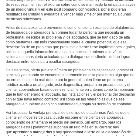
Su respuesta me hizo reflexionar sobre cómo se manifiesta la empatía a través
de un medio virtual y en este post comparto con vosotros, por si pudieran
resultaros de utilidad y ayudaros a vender más y mejor por Internet, algunas
de dichas reflexiones.
Antes de nada explicaré brevemente cómo funcionan este tipo de plataformas
de búsqueda de abogados. En primer lugar, la persona que necesita un
profesional, describe su problema y los abogados, que se han dado de alta
como ofertantes -sin más conocimiento sobre el cliente potencial que esa
descripción de un problema que presumiblemente tiene implicaciones legales,
así como aquella información que sean capaces de obtener a través del
sistema de mensajería articulado para dialogar con el cliente-, deben lograr
destacar entre todos para resultar escogidos.
De esta forma, oferta (un alto número de profesionales capaces de prestar el
servicio) y demanda se encuentran libremente en esta plataforma algo que no
ocurre en el mundo real donde por lo general, quien tiene un problema
jurídico acude a un abogado, éste diagnostica, prepara un presupuesto y el
cliente, apoyándose basándose esencialmente en criterios como la impresión
que le han generado el abogado, las instalaciones y el personal del despacho
con el que haya tenido contacto, así como en las referencias que de ese
abogado le hubieran dado con anterioridad, adopta su decisión de contratar.
Así las cosas, la ventaja principal de este tipo de plataformas Web es que el
cliente sin moverse de casa, puede escoger entre cientos de abogados,
conociendo de antemano el precio del servicio. Sin embargo, para los
abogados estas plataformas suponen un reto más en su carrera: hay
que
aprender a manejarlas
y hay que
dominar el arte de la elaboración de