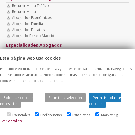
Recurrir Multa Tráfico
Recurrir Multa
Abogados Económicos
Abogados Familia
Abogados Baratos
Abogado Barato Madrid
Especialidades Abogados
Abogado Menores
Esta página web usa cookies
Abogado Barato Nacionalidad
Necesito Abogado Barato
Este sitio web utiliza cookies propias y de terceros para optimizar tu navegación y
Abogado Presupuesto Económico
realizar labores analíticas. Puedes obtener más información o configurar las
Abogado Barato Divorcio
cookies en nuestra Política de Cookies.
Abogados Multas
Solo usar cookies
Permitir la selección
Permitir todas las
necesarias
cookies
© 2026 -
Contratar Abogados.
|
Aviso Legal
|
Cookies
| Todos los
derechos reservados
Esenciales
Preferencias
Estadistica
Marketing
ver detalles