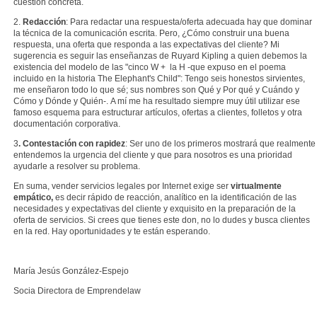
cuestión concreta.
2.
Redacción
: Para redactar una respuesta/oferta adecuada hay que dominar
la técnica de la comunicación escrita. Pero, ¿Cómo construir una buena
respuesta, una oferta que responda a las expectativas del cliente? Mi
sugerencia es seguir las enseñanzas de Ruyard Kipling a quien debemos la
existencia del modelo de las "cinco W + la H -que expuso en el poema
incluido en la historia The Elephant's Child":
Tengo seis honestos sirvientes,
me enseñaron todo lo que sé; sus nombres son Qué y Por qué y Cuándo y
Cómo y Dónde y Quién-.
A mí me ha resultado siempre muy útil utilizar ese
famoso esquema para estructurar artículos, ofertas a clientes, folletos y otra
documentación corporativa.
3
. Contestación con rapidez
: Ser uno de los primeros mostrará que realmente
entendemos la urgencia del cliente y que para nosotros es una prioridad
ayudarle a resolver su problema.
En suma, vender servicios legales por Internet exige ser
virtualmente
empático,
es decir rápido de reacción, analítico en la identificación de las
necesidades y expectativas del cliente y exquisito en la preparación de la
oferta de servicios. Si crees que tienes este don, no lo dudes y busca clientes
en la red. Hay oportunidades y te están esperando.
María Jesús González-Espejo
Socia Directora de Emprendelaw