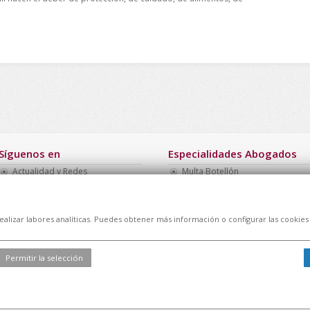
Síguenos en
Especialidades Abogados
Actualidad y Redes
Multa Botellón
Facebook
Abogados Boadilla
Twitter
Abogado Barato Divorcio
Linkedin
Abogado Penal Barato
realizar labores analíticas. Puedes obtener más información o configurar las cookies
Abogados Baratos Madrid
Abogados Baratos
Permitir la selección
l
|
Cookies
| Todos los derechos