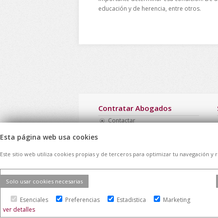
educación y de herencia, entre otros.
Contratar Abogados
Contactar
Forma de Trabajar
Esta página web usa cookies
Ventajas para el cliente
Opinión de los clientes
Este sitio web utiliza cookies propias y de terceros para optimizar tu navegación y 
Mapa Web
Directorio de casos
Solo usar cookies necesarias
Esenciales
Preferencias
Estadistica
Marketing
ver detalles
© 2026 -
Contratar Abogados.
|
Aviso Lega