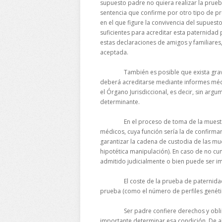
supuesto padre no quiera realizar la prueb
sentencia que confirme por otro tipo de p
en el que figure la convivencia del supuest
suficientes para acreditar esta paternidad
estas declaraciones de amigos y familiares
aceptada.
También es posible que exista grave rie
deberá acreditarse mediante informes méd
el Órgano Jurisdiccional, es decir, sin arg
determinante.
En el proceso de toma de la muestra han
médicos, cuya función sería la de confirma
garantizar la cadena de custodia de las mu
hipotética manipulación). En caso de no cum
admitido judicialmente o bien puede ser i
El coste de la prueba de paternidad varí
prueba (como el número de perfiles genétic
Ser padre confiere derechos y obligacio
importante determinar esa condición. De al