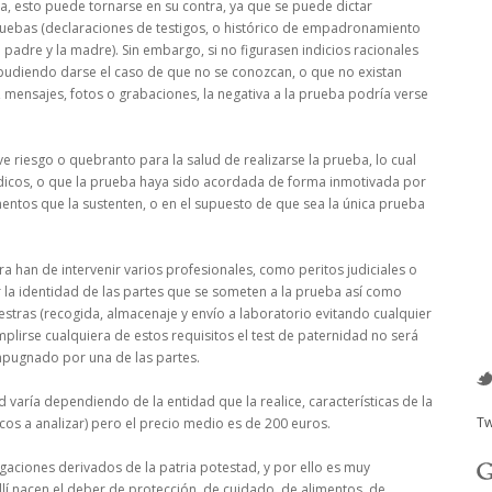
a, esto puede tornarse en su contra, ya que se puede dictar
ruebas (declaraciones de testigos, o histórico de empadronamiento
o padre y la madre). Sin embargo, si no figurasen indicios racionales
 pudiendo darse el caso de que no se conozcan, o que no existan
, mensajes, fotos o grabaciones, la negativa a la prueba podría verse
sgo o quebranto para la salud de realizarse la prueba, lo cual
icos, o que la prueba haya sido acordada de forma inmotivada por
umentos que la sustenten, o en el supuesto de que sea la única prueba
 de intervenir varios profesionales, como peritos judiciales o
r la identidad de las partes que se someten a la prueba así como
estras (recogida, almacenaje y envío a laboratorio evitando cualquier
plirse cualquiera de estos requisitos el test de paternidad no será
mpugnado por una de las partes.
a dependiendo de la entidad que la realice, características de la
Tw
os a analizar) pero el precio medio es de 200 euros.
nes derivados de la patria potestad, y por ello es muy
lí nacen el deber de protección, de cuidado, de alimentos, de