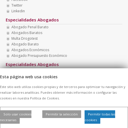
Twitter
Linkedin
Especialidades Abogados
Abogado Penal Barato
Abogados Baratos
Multa Drogotest
Abogado Barato
Abogados Económicos
Abogado Presupuesto Económico
Especialidades Abogados
Abogados Baratos Madrid
Esta página web usa cookies
Abogados Familia
Abogado Barato Nacionalidad
Este sitio web utiliza cookies propias y de terceros para optimizar tu navegación y
Abogados Boadilla
realizar labores analíticas. Puedes obtener más información o configurar las
Recurrir Multa Tráfico
cookies en nuestra Política de Cookies.
Abogado Barato Madrid
Solo usar cookies
Permitir la selección
Permitir todas las
necesarias
cookies
© 2026 -
Contratar Abogados.
|
Aviso Legal
|
Cookies
| Todos los