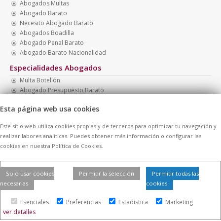
Abogados Multas
Abogado Barato
Necesito Abogado Barato
Abogados Boadilla
Abogado Penal Barato
Abogado Barato Nacionalidad
Especialidades Abogados
Multa Botellón
Abogado Presupuesto Barato
Abogados Económicos
Esta página web usa cookies
Abogados Baratos Madrid
Abogados Familia
Este sitio web utiliza cookies propias y de terceros para optimizar tu navegación y
Recurrir Multa
realizar labores analíticas. Puedes obtener más información o configurar las
cookies en nuestra Política de Cookies.
© 2026 -
Contratar Abogados.
|
Aviso Legal
|
Cookies
| Todos los
Solo usar cookies
Permitir la selección
Permitir todas las
derechos reservados
necesarias
cookies
Esenciales
Preferencias
Estadistica
Marketing
ver detalles