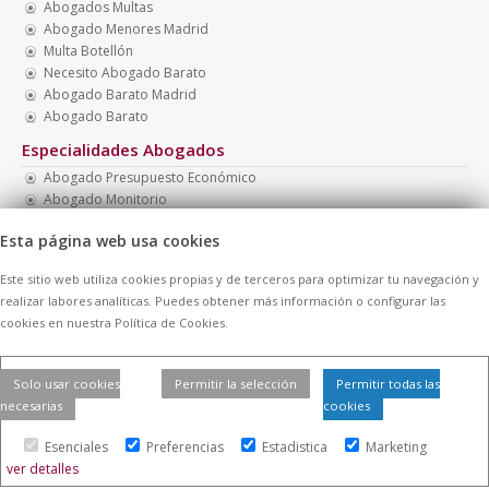
Abogados Multas
Abogado Menores Madrid
Multa Botellón
Necesito Abogado Barato
Abogado Barato Madrid
Abogado Barato
Especialidades Abogados
Abogado Presupuesto Económico
Abogado Monitorio
Abogados Económicos
Esta página web usa cookies
Abogado Menores
Multa Drogotest
Este sitio web utiliza cookies propias y de terceros para optimizar tu navegación y
Abogado Penal Barato
realizar labores analíticas. Puedes obtener más información o configurar las
cookies en nuestra Política de Cookies.
© 2026 -
Contratar Abogados.
|
Aviso Legal
|
Cookies
| Todos los
Solo usar cookies
Permitir la selección
Permitir todas las
derechos reservados
necesarias
cookies
Esenciales
Preferencias
Estadistica
Marketing
ver detalles