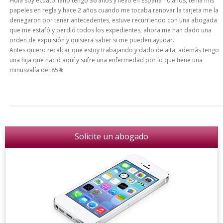
Hola soy ecuatoriano tengo 36 años y llevo en España 10 años, tenia mis
papeles en regla y hace 2 años cuando me tocaba renovar la tarjeta me la
denegaron por tener antecedentes, estuve recurriendo con una abogada
que me estafó y perdió todos los expedientes, ahora me han dado una
orden de expulsión y quisiera saber si me pueden ayudar.
Antes quiero recalcar que estoy trabajando y dado de alta, además tengo
una hija que nació aquí y sufre una enfermedad por lo que tiene una
minusvalía del 85%
Solicite un abogado