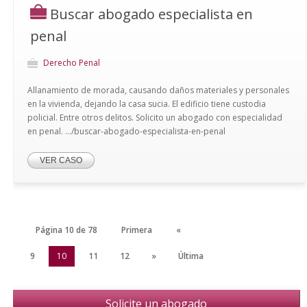
Buscar abogado especialista en
penal
Derecho Penal
Allanamiento de morada, causando daños materiales y personales
en la vivienda, dejando la casa sucia. El edificio tiene custodia
policial. Entre otros delitos. Solicito un abogado con especialidad
en penal. .../buscar-abogado-especialista-en-penal
VER CASO
Página 10 de 78
Primera
«
8
9
10
11
12
»
Última
Solicite un abogado