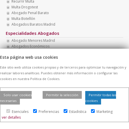
Recurrir Multa
Multa Drogotest
Abogado Penal Barato
Multa Botellón
Abogados Baratos Madrid
Especialidades Abogados
Abogado Menores Madrid
Abogados Económicos
Abogado Barato Nacionalidad
Esta página web usa cookies
Abogados Boadilla
Abogado Barato
Este sitio web utiliza cookies propias y de terceros para optimizar tu navegación y
Abogado Barato Madrid
realizar labores analíticas. Puedes obtener más información o configurar las
cookies en nuestra Política de Cookies.
© 2026 -
Contratar Abogados.
|
Aviso Legal
|
Cookies
| Todos los
Solo usar cookies
Permitir la selección
Permitir todas las
derechos reservados
necesarias
cookies
Esenciales
Preferencias
Estadistica
Marketing
ver detalles