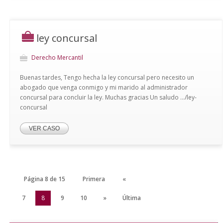
ley concursal
Derecho Mercantil
Buenas tardes, Tengo hecha la ley concursal pero necesito un
abogado que venga conmigo y mi marido al administrador
concursal para concluir la ley. Muchas gracias Un saludo .../ley-
concursal
VER CASO
Página 8 de 15
Primera
«
6
7
8
9
10
»
Última