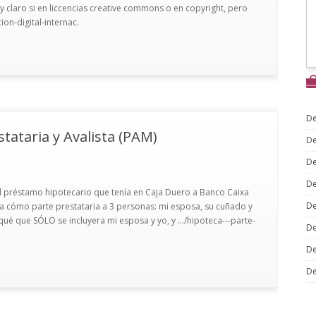
 claro si en liccencias creative commons o en copyright, pero
on-digital-internac.
De
stataria y Avalista (PAM)
De
De
De
el préstamo hipotecario que tenía en Caja Duero a Banco Caixa
De
uía cómo parte prestataria a 3 personas: mi esposa, su cuñado y
é que SÓLO se incluyera mi esposa y yo, y .../hipoteca---parte-
De
De
De