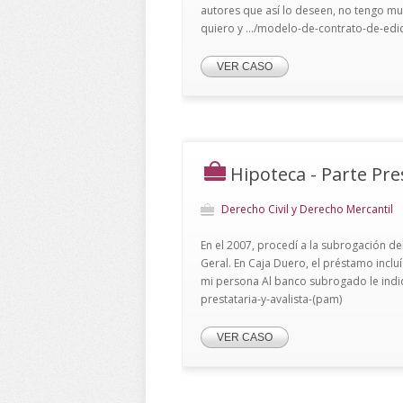
autores que así lo deseen, no tengo muy
quiero y .../modelo-de-contrato-de-edici
VER CASO
Hipoteca - Parte Pre
Derecho Civil y Derecho Mercantil
En el 2007, procedí a la subrogación d
Geral. En Caja Duero, el préstamo incl
mi persona Al banco subrogado le indiqu
prestataria-y-avalista-(pam)
VER CASO