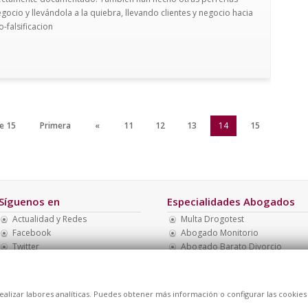
gocio y llevándola a la quiebra, llevando clientes y negocio hacia
o-falsificacion
e 15
Primera
«
11
12
13
14
15
Síguenos en
Especialidades Abogados
Actualidad y Redes
Multa Drogotest
Facebook
Abogado Monitorio
Twitter
Abogado Barato Divorcio
Linkedin
Abogado Menores Madrid
Abogados Económicos
Abogado Penal Barato
realizar labores analíticas. Puedes obtener más información o configurar las cookies