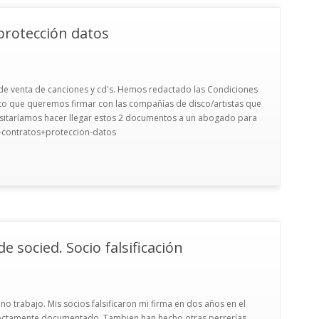
protección datos
e venta de canciones y cd's. Hemos redactado las Condiciones
to que queremos firmar con las compañías de disco/artistas que
esitaríamos hacer llegar estos 2 documentos a un abogado para
on-contratos+proteccion-datos
e socied. Socio falsificación
no trabajo. Mis socios falsificaron mi firma en dos años en el
rfectamente documentado. Tambien han hecho otras perrerías