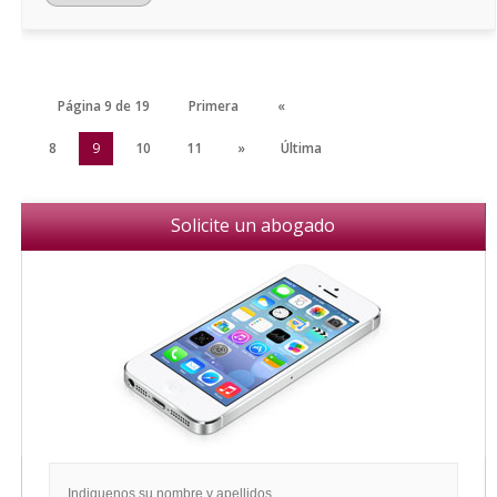
Página 9 de 19
Primera
«
7
8
9
10
11
»
Última
Solicite un abogado