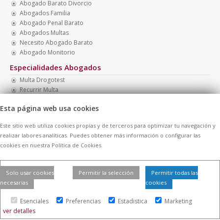
Abogado Barato Divorcio
Abogados Familia
Abogado Penal Barato
Abogados Multas
Necesito Abogado Barato
Abogado Monitorio
Especialidades Abogados
Multa Drogotest
Recurrir Multa
Abogados Económicos
Esta página web usa cookies
Abogado Presupuesto Económico
Abogados Baratos
Este sitio web utiliza cookies propias y de terceros para optimizar tu navegación y
Abogados Boadilla
realizar labores analíticas. Puedes obtener más información o configurar las
cookies en nuestra Política de Cookies.
© 2026 -
Contratar Abogados.
|
Aviso Legal
|
Cookies
| Todos los
Solo usar cookies
Permitir la selección
Permitir todas las
derechos reservados
necesarias
cookies
Esenciales
Preferencias
Estadistica
Marketing
ver detalles