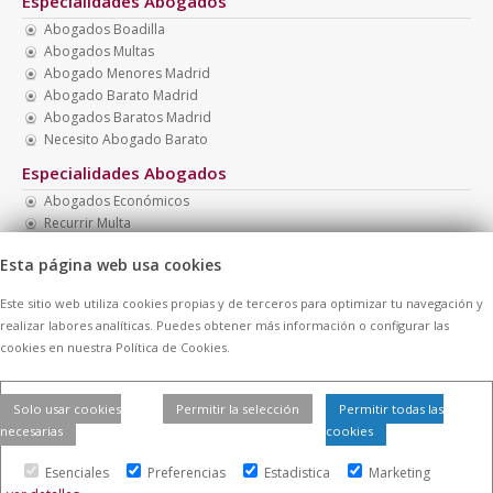
Especialidades Abogados
Abogados Boadilla
Abogados Multas
Abogado Menores Madrid
Abogado Barato Madrid
Abogados Baratos Madrid
Necesito Abogado Barato
Especialidades Abogados
Abogados Económicos
Recurrir Multa
Abogado Barato Nacionalidad
Esta página web usa cookies
Recurrir Multa Tráfico
Abogado Penal Barato
Este sitio web utiliza cookies propias y de terceros para optimizar tu navegación y
Multa Botellón
realizar labores analíticas. Puedes obtener más información o configurar las
cookies en nuestra Política de Cookies.
© 2026 -
Contratar Abogados.
|
Aviso Legal
|
Cookies
| Todos los
Solo usar cookies
Permitir la selección
Permitir todas las
derechos reservados
necesarias
cookies
Esenciales
Preferencias
Estadistica
Marketing