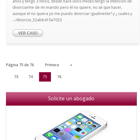
años y tengo 3 niños, desde hace unos meses tengo la intención de
divorciarme de mi marido pero él no quiere, no sé que hacer,
aunque el no quiera yo me puedo divorciar igualmente? y ¿ cuales y
.../divorcio_52abb410a7023
VER CASO
Página 75 de 76
Primera
«
72
73
74
75
76
Solicite un abogado