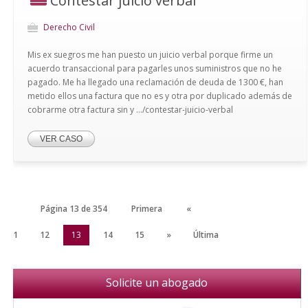
Contestar juicio verbal
Derecho Civil
Mis ex suegros me han puesto un juicio verbal porque firme un
acuerdo transaccional para pagarles unos suministros que no he
pagado. Me ha llegado una reclamación de deuda de 1300 €, han
metido ellos una factura que no es y otra por duplicado además de
cobrarme otra factura sin y .../contestar-juicio-verbal
VER CASO
Página 13 de 354
Primera
«
11
12
13
14
15
»
Última
Solicite un abogado