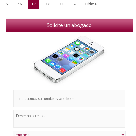
15
16
17
18
19
»
Última
Solicite un abogado