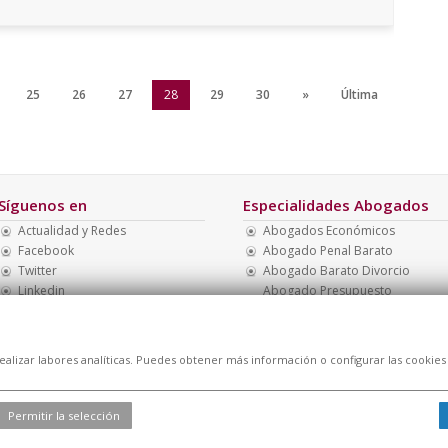
25
26
27
28
29
30
»
Última
Síguenos en
Especialidades Abogados
Actualidad y Redes
Abogados Económicos
Facebook
Abogado Penal Barato
Twitter
Abogado Barato Divorcio
Linkedin
Abogado Presupuesto
Económico
Abogados Multas
Recurrir Multa
realizar labores analíticas. Puedes obtener más información o configurar las cookies
Permitir la selección
l
|
Cookies
| Todos los derechos