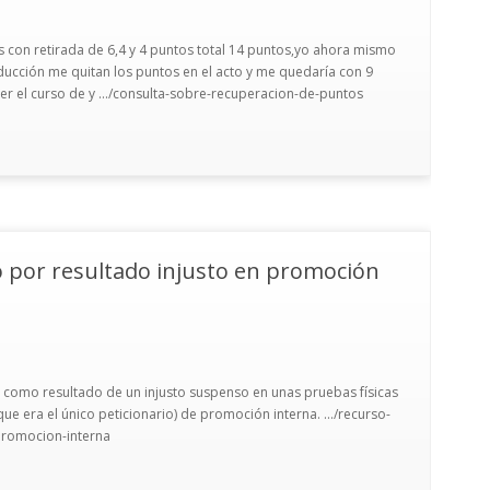
 con retirada de 6,4 y 4 puntos total 14 puntos,yo ahora mismo
ducción me quitan los puntos en el acto y me quedaría con 9
cer el curso de y .../consulta-sobre-recuperacion-de-puntos
 por resultado injusto en promoción
 como resultado de un injusto suspenso en unas pruebas físicas
ue era el único peticionario) de promoción interna. .../recurso-
promocion-interna