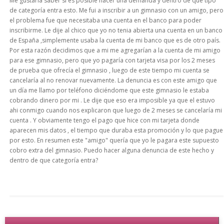
Me gustaría saber si es posible hacer una demanda y dentro de que tipo
de categoría entra esto. Me fui a inscribir a un gimnasio con un amigo, pero
el problema fue que necesitaba una cuenta en el banco para poder
inscribirme. Le dije al chico que yo no tenia abierta una cuenta en un banco
de España ,simplemente usaba la cuenta de mi banco que es de otro país.
Por esta razón decidimos que a mi me agregarían a la cuenta de mi amigo
para ese gimnasio, pero que yo pagaría con tarjeta visa por los 2 meses
de prueba que ofrecía el gimnasio , luego de este tiempo mi cuenta se
cancelaría al no renovar nuevamente. La denuncia es con este amigo que
un día me llamo por teléfono diciéndome que este gimnasio le estaba
cobrando dinero por mi . Le dije que eso era imposible ya que el estuvo
ahi conmigo cuando nos explicaron que luego de 2 meses se cancelaría mi
cuenta . Y obviamente tengo el pago que hice con mi tarjeta donde
aparecen mis datos , el tiempo que duraba esta promoción y lo que pague
por esto. En resumen este "amigo" quería que yo le pagara este supuesto
cobro extra del gimnasio. Puedo hacer alguna denuncia de este hecho y
dentro de que categoría entra?