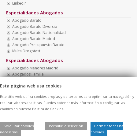
Linkedin
Especialidades Abogados
Abogado Barato
Abogado Barato Divorcio
Abogado Barato Nacionalidad
Abogado Barato Madrid
Abogado Presupuesto Barato
Multa Drogotest
Especialidades Abogados
Abogado Menores Madrid
Abogados Familia
Necesito Abogado Barato
Esta página web usa cookies
Multa Botellón
Abogados Baratos Madrid
Este sitio web utiliza cookies propias y de terceros para optimizar tu navegación y
Recurrir Multa
realizar labores analíticas. Puedes obtener más información o configurar las
cookies en nuestra Política de Cookies.
© 2026 -
Contratar Abogados.
|
Aviso Legal
|
Cookies
| Todos los
Solo usar cookies
Permitir la selección
Permitir todas las
derechos reservados
necesarias
cookies