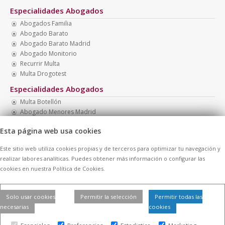
Especialidades Abogados
Abogados Familia
Abogado Barato
Abogado Barato Madrid
Abogado Monitorio
Recurrir Multa
Multa Drogotest
Especialidades Abogados
Multa Botellón
Abogado Menores Madrid
Abogado Presupuesto Barato
Esta página web usa cookies
Abogado Menores
Necesito Abogado Barato
Este sitio web utiliza cookies propias y de terceros para optimizar tu navegación y
Abogados Baratos Madrid
realizar labores analíticas. Puedes obtener más información o configurar las
cookies en nuestra Política de Cookies.
© 2026 -
Contratar Abogados.
|
Aviso Legal
|
Cookies
| Todos los
Solo usar cookies
Permitir la selección
Permitir todas las
derechos reservados
necesarias
cookies