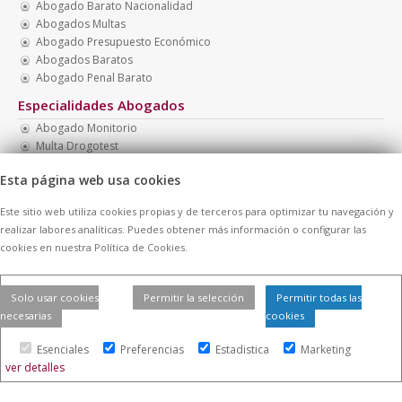
Abogado Barato Nacionalidad
Abogados Multas
Abogado Presupuesto Económico
Abogados Baratos
Abogado Penal Barato
Especialidades Abogados
Abogado Monitorio
Multa Drogotest
Multa Botellón
Esta página web usa cookies
Abogado Menores Madrid
Abogado Presupuesto Barato
Este sitio web utiliza cookies propias y de terceros para optimizar tu navegación y
Abogados Económicos
realizar labores analíticas. Puedes obtener más información o configurar las
cookies en nuestra Política de Cookies.
© 2026 -
Contratar Abogados.
|
Aviso Legal
|
Cookies
| Todos los
Solo usar cookies
Permitir la selección
Permitir todas las
derechos reservados
necesarias
cookies
Esenciales
Preferencias
Estadistica
Marketing
ver detalles