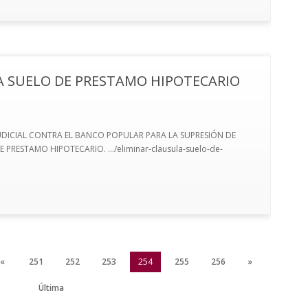
A SUELO DE PRESTAMO HIPOTECARIO
UDICIAL CONTRA EL BANCO POPULAR PARA LA SUPRESIÓN DE
RESTAMO HIPOTECARIO. .../eliminar-clausula-suelo-de-
«
251
252
253
254
255
256
»
Última