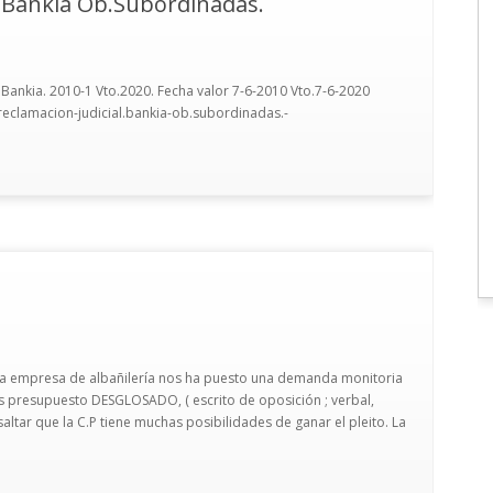
l.Bankia Ob.Subordinadas.
ankia. 2010-1 Vto.2020. Fecha valor 7-6-2010 Vto.7-6-2020
/reclamacion-judicial.bankia-ob.subordinadas.-
na empresa de albañilería nos ha puesto una demanda monitoria
s presupuesto DESGLOSADO, ( escrito de oposición ; verbal,
esaltar que la C.P tiene muchas posibilidades de ganar el pleito. La