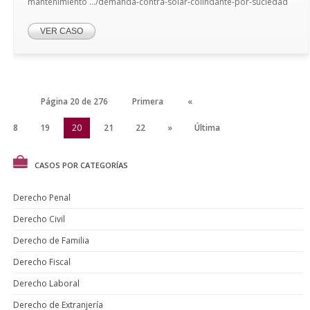
mantenimiento .../demanda-contra-solar-colindante-por-suciedad
VER CASO
Página 20 de 276
Primera
«
18
19
20
21
22
»
Última
CASOS POR CATEGORÍAS
Derecho Penal
Derecho Civil
Derecho de Familia
Derecho Fiscal
Derecho Laboral
Derecho de Extranjería